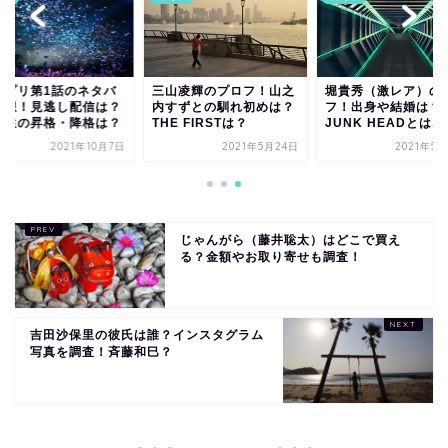
ープリ第1話のネタバ
三山凌輝のプロフ！山之
堀貴秀（激レア）の
感想！見逃し配信は？
内すずとの馴れ初めは？
フ！出身や結婚は？
習生の昇格・降格は？
THE FIRSTは？
JUNK HEADとは...
2021年10月7日
2021年5月24日
2021年5
じゃんがら（藤井聡太）はどこで買え
る？金額やお取り寄せも調査！
吉田沙保里の彼氏は誰？インスタグラム
写真を調査！斉藤和巳？