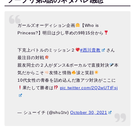
フープリ第5話のネタバレ感想
ガールズオーディション企画
【Who is
Princess?】明日は少し早めの9時15分から
下克上バトルのミッション２
#西川貴教
さん
最注目の対戦
親友同士の２人がダンス&ボーカルで直接対決
本
気だからこそ
友情と情熱
涙と笑顔
10代女性の青春を詰め込んだ激アツ対決がここに
果たして勝者は
pic.twitter.com/2Q2wUTtFsj
— シューイチ (@shu1tv)
October 30, 2021