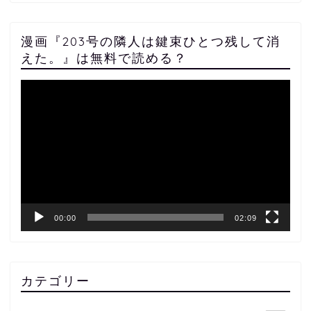
漫画『203号の隣人は鍵束ひとつ残して消
えた。』は無料で読める？
動
画
プ
レ
ー
ヤ
ー
00:00
02:09
カテゴリー