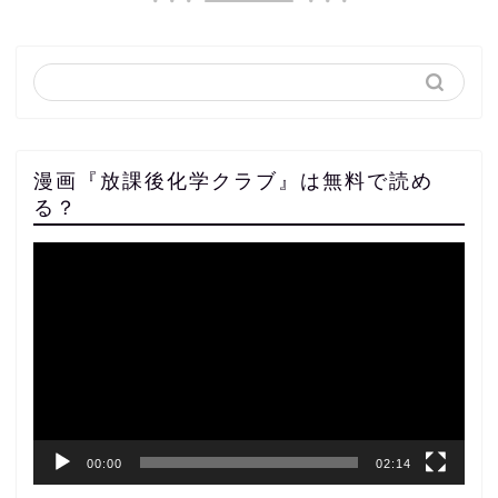
漫画『放課後化学クラブ』は無料で読め
る？
動
画
プ
レ
ー
ヤ
ー
00:00
02:14