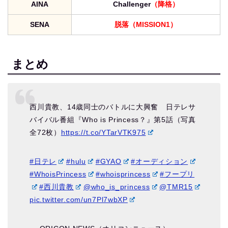
AINA
Challenger
（降格）
SENA
脱落（MISSION1）
まとめ
西川貴教、14歳同士のバトルに大興奮 日テレサ
バイバル番組『Who is Princess？』第5話（写真
全72枚）
https://t.co/YTarVTK975
#日テレ
#hulu
#GYAO
#オーディション
#WhoisPrincess
#whoisprincess
#フープリ
#西川貴教
@who_is_princess
@TMR15
pic.twitter.com/un7Pl7wbXP