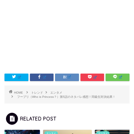
HOME
トレンド
エンタメ
フープリ（Who is Princess？）第5話のネタバレ感想！同級生対決結果！
RELATED POST
タメ
エンタメ
エンタメ