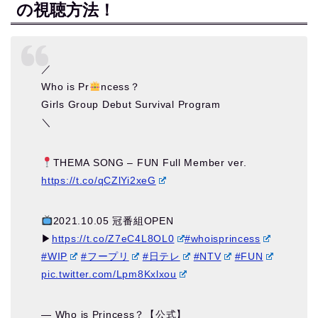
の視聴方法！
／
Who is Pr
ncess？
Girls Group Debut Survival Program
＼
THEMA SONG – FUN Full Member ver.
https://t.co/qCZlYi2xeG
2021.10.05 冠番組OPEN
▶︎
https://t.co/Z7eC4L8OL0
#whoisprincess
#WIP
#フープリ
#日テレ
#NTV
#FUN
pic.twitter.com/Lpm8Kxlxou
— Who is Princess？【公式】