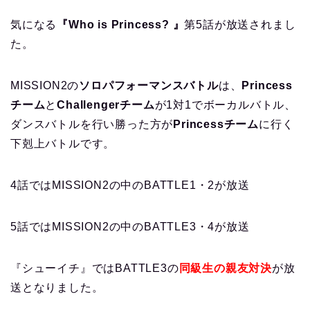
気になる
『Who is Princess?
』
第5話が放送されまし
た。
MISSION2の
ソロパフォーマンスバトル
は、
Princess
チーム
と
Challengerチーム
が1対1でボーカルバトル、
ダンスバトルを行い勝った方が
Princessチーム
に行く
下剋上バトルです。
4話ではMISSION2の中のBATTLE1・2が放送
5話ではMISSION2の中のBATTLE3・4が放送
『シューイチ』ではBATTLE3の
同級生の親友対決
が放
送となりました。