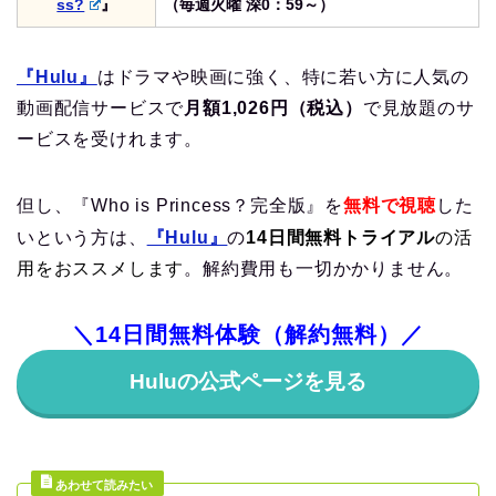
ss?
』
（毎週火曜 深0：59～）
『Hulu』
はドラマや映画に強く、特に若い方に人気の
動画配信サービスで
月額1,026円（税込）
で見放題のサ
ービスを受けれます。
但し、『Who is Princess？完全版』を
無料で視聴
した
いという方は、
『Hulu』
の
14日間無料トライアル
の活
用をおススメします
。解約費用も一切かかりません。
＼14日間無料体験（解約無料）／
Huluの公式ページを見る