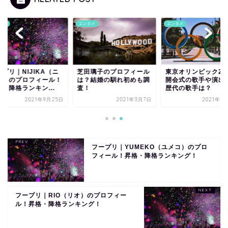
タメ
エンタメ
エンタメ
プリ｜NIJIKA（ニ
芝田璃子のプロフィール
東京オリンピック20
カ）のプロフィール！
は？結婚の馴れ初めも調
開会式の歌手や演出
・降格ランキン...
査！
歴代の歌手は？
2021年9月25日
2021年3月7日
2021年7
フープリ｜YUMEKO（ユメコ）のプロ
フィール！昇格・降格ランキング！
フープリ｜RIO（リオ）のプロフィー
ル！昇格・降格ランキング！