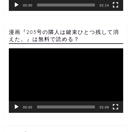
00:00
02:14
漫画『203号の隣人は鍵束ひとつ残して消
えた。』は無料で読める？
動
画
プ
レ
ー
ヤ
ー
00:00
02:09