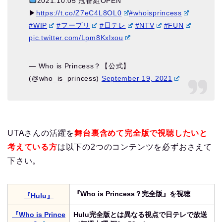
2021.10.05 冠番組OPEN
▶︎
https://t.co/Z7eC4L8OL0
#whoisprincess
#WIP
#フープリ
#日テレ
#NTV
#FUN
pic.twitter.com/Lpm8Kxlxou
— Who is Princess？【公式】
(@who_is_princess)
September 19, 2021
UTAさんの活躍を
舞台裏含めて完全版で視聴したいと
考えている方
は以下の2つのコンテンツを必ずおさえて
下さい。
『Who is Princess？完全版』を視聴
『Hulu』
『Who is Prince
Hulu完全版とは異なる視点で日テレで放送