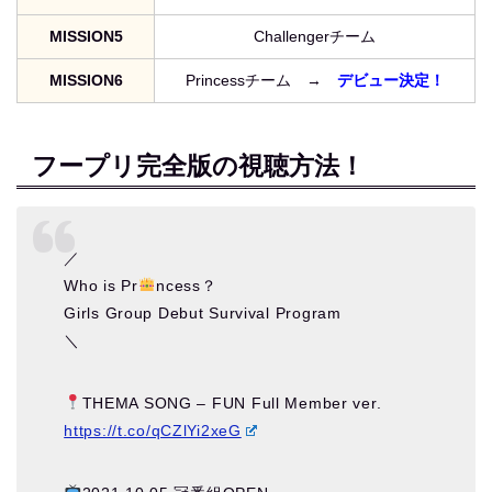
MISSION5
Challengerチーム
MISSION6
Princessチーム →
デビュー決定！
フープリ完全版の視聴方法！
／
Who is Pr
ncess？
Girls Group Debut Survival Program
＼
THEMA SONG – FUN Full Member ver.
https://t.co/qCZlYi2xeG