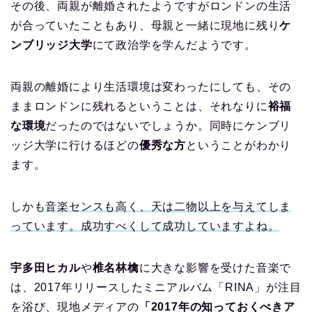
その後、両親が離婚されたようですがロンドンの生活
が合っていたこともあり、母親と一緒に現地に残り
ケ
ンブリッジ大学
にて政治学を学んだようです。
両親の離婚により生活環境は変わったにしても、その
ままロンドンに残れるということは、それなりに
裕福
な環境
だったのではないでしょうか。同時にケンブリ
ッジ大学に行けるほどの
優秀な方
ということがわかり
ます。
しかも
音楽センスも高く、天は二物以上を与えてしま
っています。成功すべくして成功していますよね。
宇多田ヒカル
や
椎名林檎
に大きな影響を受けた音楽で
は、2017年リリースしたミニアルバム「RINA」が注目
を浴び、現地メディアの
「2017年の知っておくべきア