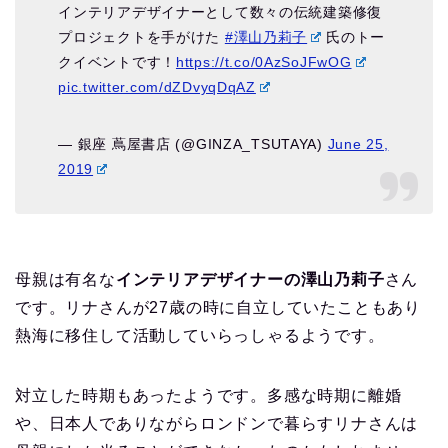
インテリアデザイナーとして数々の伝統建築修復
プロジェクトを手がけた
#澤山乃莉子
氏のトー
クイベントです！
https://t.co/0AzSoJFwOG
pic.twitter.com/dZDvyqDqAZ
— 銀座 蔦屋書店 (@GINZA_TSUTAYA)
June 25,
2019
母親は有名な
インテリアデザイナーの澤山乃莉子
さん
です。リナさんが27歳の時に自立していたこともあり
熱海に移住して活動していらっしゃるようです。
対立した時期もあったようです。多感な時期に離婚
や、日本人でありながらロンドンで暮らすリナさんは