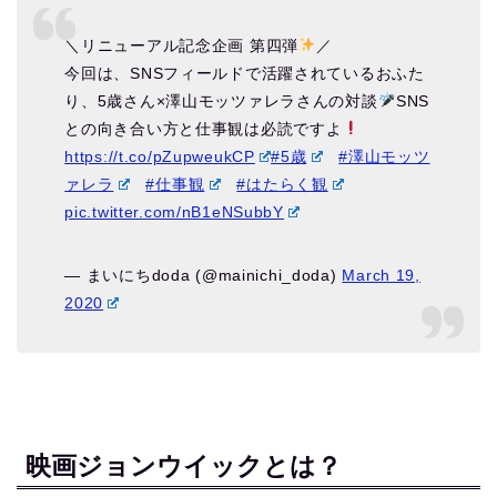
＼リニューアル記念企画 第四弾
／
今回は、SNSフィールドで活躍されているおふた
り、5歳さん×澤山モッツァレラさんの対談
SNS
との向き合い方と仕事観は必読ですよ
https://t.co/pZupweukCP
#5歳
#澤山モッツ
ァレラ
#仕事観
#はたらく観
pic.twitter.com/nB1eNSubbY
— まいにちdoda (@mainichi_doda)
March 19,
2020
映画ジョンウイックとは？