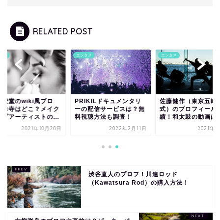
RELATED POST
タメ
エンタメ
エンタメ
宏堂のwiki風プロ
PRIKILドキュメンタリ
佐藤健作（東京五輪
！お寺はどこ？メイク
ーの配信サービスは？無
式）のプロフィール
ップアーティストの...
料視聴方法も調査！
績！和太鼓の動画は
2021年10月28日
2022年2月11日
2021年8
渋谷直人のプロフ！川連ロッド
（Kawatsura Rod）の購入方法！