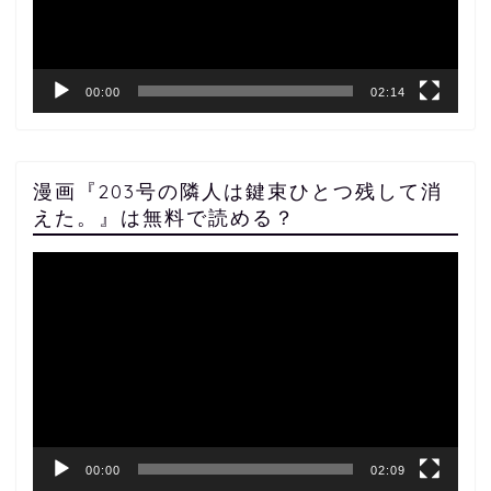
ー
00:00
02:14
漫画『203号の隣人は鍵束ひとつ残して消
えた。』は無料で読める？
動
画
プ
レ
ー
ヤ
ー
00:00
02:09