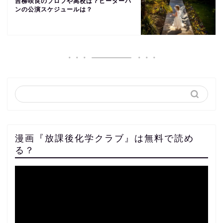
吉柳咲良のプロフや高校は？ピーターパ
ンの公演スケジュールは？
漫画『放課後化学クラブ』は無料で読め
る？
動
画
プ
レ
ー
ヤ