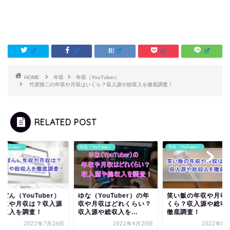
HOME
年収
年収（YouTuber）
竹原慎二の年収や月収はいくら？収入源や総収入を徹底調査！
RELATED POST
YouTuber）
年収（YouTuber）
年収（YouTuber）
ぼん（YouTuber）
ゆな（YouTuber）の年
笑い飯の年収や月収
年収や月収は？収入源
収や月収はどれくらい？
くら？収入源や総収
総収入を調査！
収入源や総収入を...
徹底調査！
2022年7月26日
2022年4月20日
2022年8月