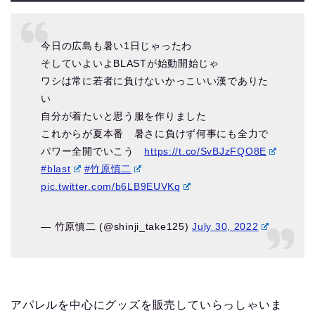
今日の広島も暑い1日じゃったわ
そしていよいよBLASTが始動開始じゃ
ワシは常に若者に負けないかっこいい漢でありた
い
自分が着たいと思う服を作りました
これからが夏本番 暑さに負けず何事にも全力で
パワー全開でいこう
https://t.co/SvBJzFQO8E
#blast
#竹原慎二
pic.twitter.com/b6LB9EUVKq
— 竹原慎二 (@shinji_take125)
July 30, 2022
アパレルを中心にグッズを販売していらっしゃいま