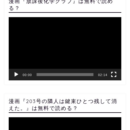
漫画『放課後化学クラブ』は無料で読め
る？
動
画
プ
レ
ー
ヤ
ー
00:00
02:14
漫画『203号の隣人は鍵束ひとつ残して消
えた。』は無料で読める？
動
画