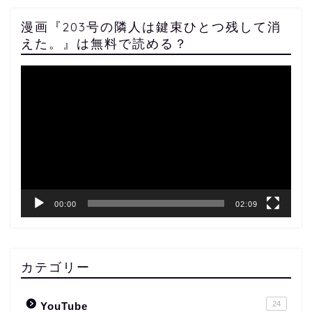
漫画『203号の隣人は鍵束ひとつ残して消
えた。』は無料で読める？
動
画
プ
レ
ー
ヤ
ー
00:00
02:09
カテゴリー
24
YouTube