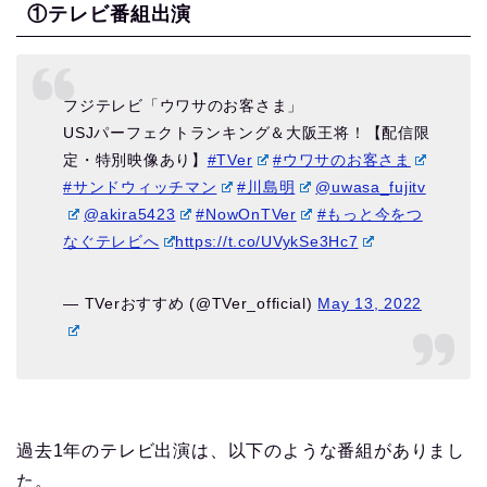
①テレビ番組出演
フジテレビ「ウワサのお客さま」
USJパーフェクトランキング＆大阪王将！【配信限
定・特別映像あり】
#TVer
#ウワサのお客さま
#サンドウィッチマン
#川島明
@uwasa_fujitv
@akira5423
#NowOnTVer
#もっと今をつ
なぐテレビへ
https://t.co/UVykSe3Hc7
— TVerおすすめ (@TVer_official)
May 13, 2022
過去1年のテレビ出演は、以下のような番組がありまし
た。