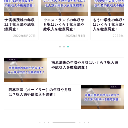
バンナ高橋茂雄の年収
ウエストランドの年収や
もう中学生の年収や
月収は？収入源や総収
月収はいくら？収入源や
はいくら？収入源や
を徹底調査！
総収入を徹底調査！
入を徹底調査！
2022年8月27日
2023年1月4日
2022年8
南原清隆の年収や月収はいくら？収入源
や総収入を徹底調査！
若林正恭（オードリー）の年収や月収
は？収入源や総収入を調査！