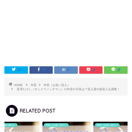
HOME
年収
年収（お笑い芸人）
富澤たけし（サンドウィッチマン）の年収や月収は？収入源や総収入を調査！
RELATED POST
（お笑い芸人）
年収（お笑い芸人）
年収（お笑い芸人）