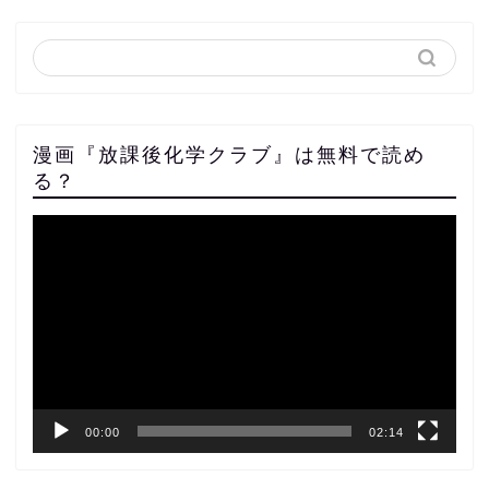
漫画『放課後化学クラブ』は無料で読め
る？
動
画
プ
レ
ー
ヤ
ー
00:00
02:14