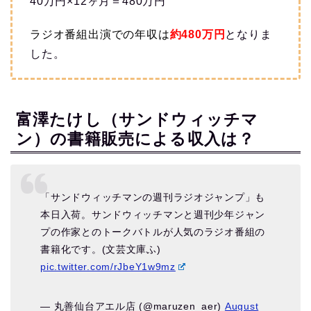
40万円×12ヶ月＝480万円
ラジオ番組出演での
年収は
約480万
円
となりま
した。
富澤たけし（サンドウィッチマ
ン）の書籍販売による収入は？
「サンドウィッチマンの週刊ラジオジャンプ」も
本日入荷。サンドウィッチマンと週刊少年ジャン
プの作家とのトークバトルが人気のラジオ番組の
書籍化です。(文芸文庫ふ)
pic.twitter.com/rJbeY1w9mz
— 丸善仙台アエル店 (@maruzen_aer)
August