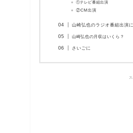
①テレビ番組出演
②CM出演
山崎弘也のラジオ番組出演
山崎弘也の月収はいくら？
さいごに
ス