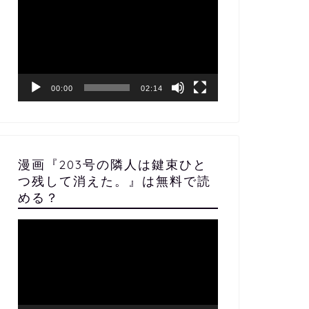
画
プ
レ
ー
ヤ
ー
00:00
02:14
漫画『203号の隣人は鍵束ひと
つ残して消えた。』は無料で読
める？
動
画
プ
レ
ー
ヤ