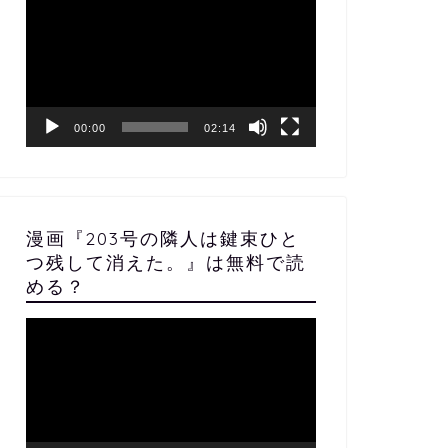
画
プ
レ
ー
ヤ
ー
00:00
02:14
漫画『203号の隣人は鍵束ひと
つ残して消えた。』は無料で読
める？
動
画
プ
レ
ー
ヤ