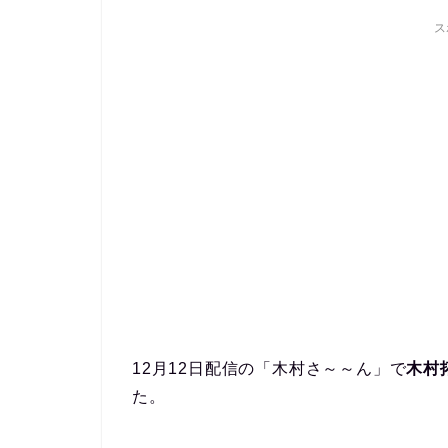
ス
12月12日配信の「木村さ～～ん」で
木村
た。