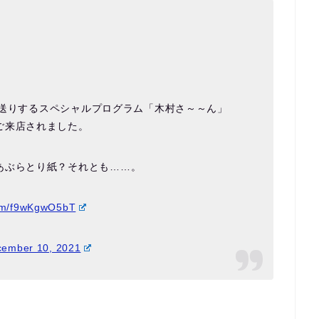
でお送りするスペシャルプログラム「木村さ～～ん」
ご来店されました。
あぶらとり紙？それとも……。
com/f9wKgwO5bT
ember 10, 2021