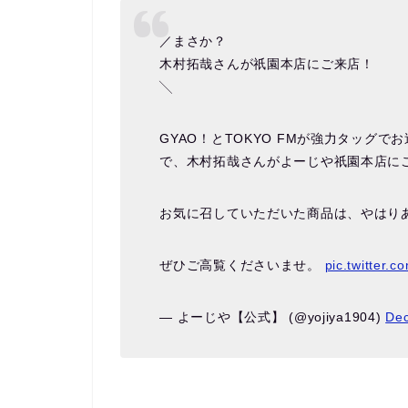
／まさか？
木村拓哉さんが祇園本店にご来店！
╲
GYAO！とTOKYO FMが強力タッグ
で、木村拓哉さんがよーじや祇園本店に
お気に召していただいた商品は、やはり
ぜひご高覧くださいませ。
pic.twitter.
— よーじや【公式】 (@yojiya1904)
Dec