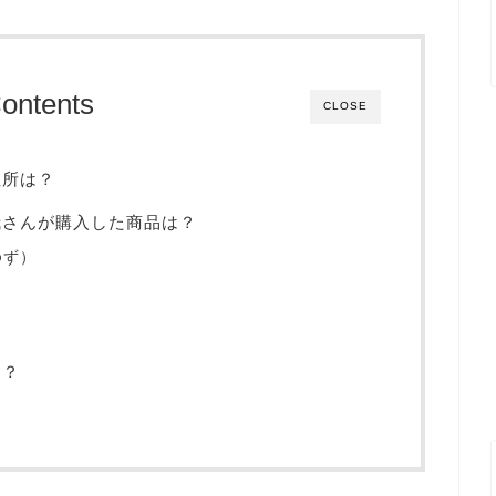
ontents
CLOSE
住所は？
哉さんが購入した商品は？
ゆず）
は？