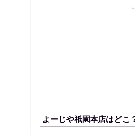
ス
よーじや祇園本店はどこ