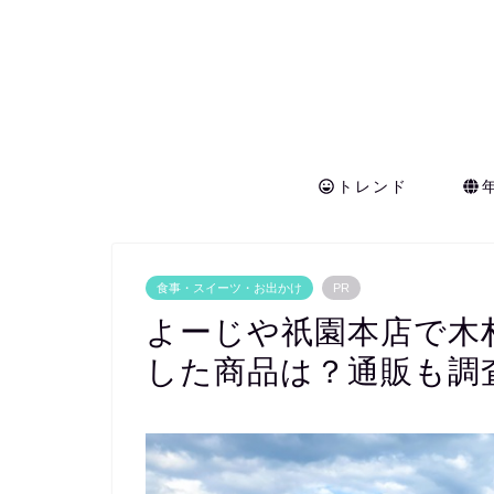
トレンド
食事・スイーツ・お出かけ
PR
よーじや祇園本店で木
した商品は？通販も調