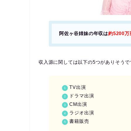
阿佐ヶ谷姉妹の年収は
約5200万
収入源に関しては以下の5つがありそうで
TV出演
ドラマ出演
CM出演
ラジオ出演
書籍販売