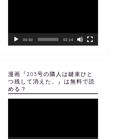
画
プ
レ
ー
ヤ
ー
00:00
02:14
漫画『203号の隣人は鍵束ひと
つ残して消えた。』は無料で読
める？
動
画
プ
レ
ー
ヤ