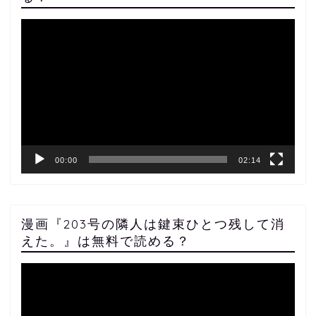
動
画
プ
レ
ー
ヤ
ー
00:00
02:14
漫画『203号の隣人は鍵束ひとつ残して消
えた。』は無料で読める？
動
画
プ
レ