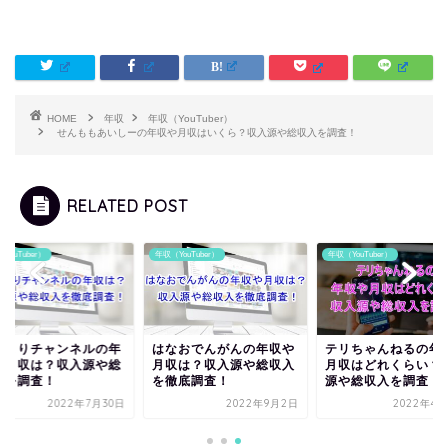
HOME
年収
年収（YouTuber）
せんももあいしーの年収や月収はいくら？収入源や総収入を調査！
RELATED POST
YouTuber）
年収（YouTuber）
年収（YouTuber）
ねまりチャンネルの年
はなおでんがんの年収や
テリちゃんねるの年
や月収は？収入源や総
月収は？収入源や総収入
月収はどれくらい？
入を調査！
を徹底調査！
源や総収入を調査！
2022年7月30日
2022年9月2日
2022年4月