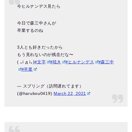
今ヒルナンデス見たら
今日で森三中さんが
卒業するのね
3人とも好きだったから
もう見れないのが残念だな〜
( ｡í д ì｡)
#文字
#呟き
#ヒルナンデス
#森三中
#卒業
— スプリング（訪問遅れてます）
(@harubou0419)
March 22, 2021