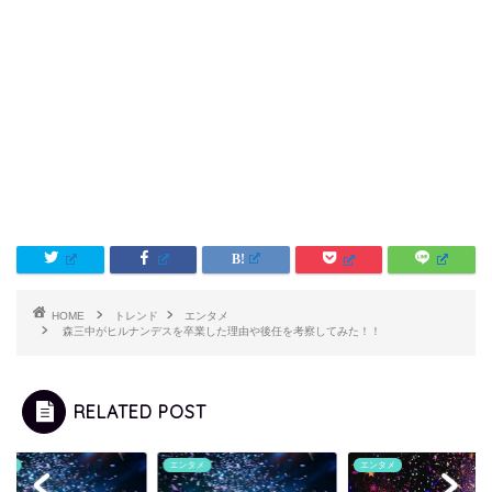
HOME
トレンド
エンタメ
森三中がヒルナンデスを卒業した理由や後任を考察してみた！！
RELATED POST
タメ
エンタメ
エンタメ