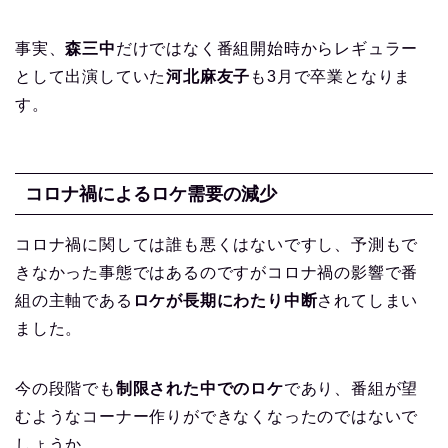
事実、
森三中
だけではなく番組開始時からレギュラー
として出演していた
河北麻友子
も3月で卒業となりま
す。
コロナ禍によるロケ需要の減少
コロナ禍に関しては誰も悪くはないですし、予測もで
きなかった事態ではあるのですがコロナ禍の影響で番
組の主軸である
ロケが長期にわたり中断
されてしまい
ました。
今の段階でも
制限された中でのロケ
であり、番組が望
むようなコーナー作りができなくなったのではないで
しょうか