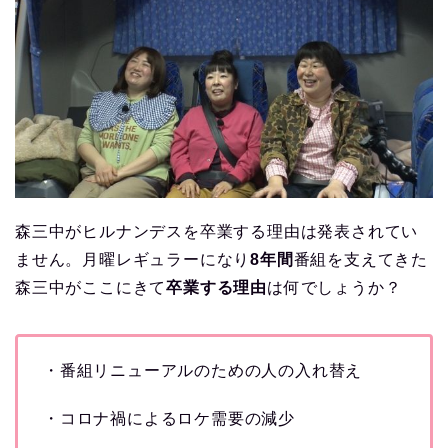
森三中がヒルナンデスを卒業する理由は発表されてい
ません。月曜レギュラーになり
8年間
番組を支えてきた
森三中がここにきて
卒業する理由
は何でしょうか？
・番組リニューアルのための人の入れ替え
・コロナ禍によるロケ需要の減少