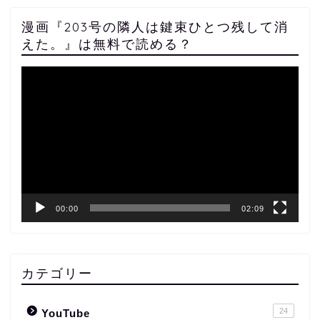
漫画『203号の隣人は鍵束ひとつ残して消
えた。』は無料で読める？
動
画
プ
レ
ー
ヤ
ー
00:00
02:09
カテゴリー
24
YouTube