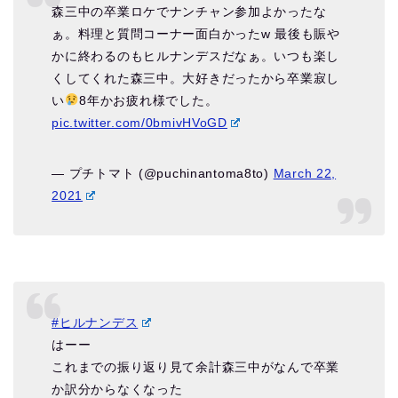
森三中の卒業ロケでナンチャン参加よかったな
ぁ。料理と質問コーナー面白かったw 最後も賑や
かに終わるのもヒルナンデスだなぁ。いつも楽し
くしてくれた森三中。大好きだったから卒業寂し
い
8年かお疲れ様でした。
pic.twitter.com/0bmivHVoGD
— プチトマト (@puchinantoma8to)
March 22,
2021
#ヒルナンデス
はーー
これまでの振り返り見て余計森三中がなんで卒業
か訳分からなくなった