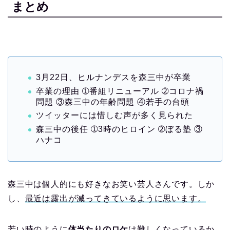
まとめ
3月22日、ヒルナンデスを森三中が卒業
卒業の理由 ➀番組リニューアル ➁コロナ禍
問題 ③森三中の年齢問題 ④若手の台頭
ツイッターには惜しむ声が多く見られた
森三中の後任 ➀3時のヒロイン ➁ぼる塾 ③
ハナコ
森三中は個人的にも好きなお笑い芸人さんです。しか
し、
最近は露出が減ってきているように思います。
若い時のように
体当たりのロケ
は難しくなっているか