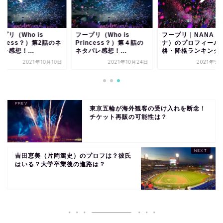
プリ（Who is
フープリ（Who is
フープリ｜NANA（
incess？）第2話のネ
Princess？）第４話の
ナ）のプロフィール
レ感想！...
ネタバレ感想！...
格・降格ランキング
2021年10月10日
2021年10月24日
2021年9
東京五輪が海外観客の受け入れを断念！
チケット再販の可能性は？
吉田恵美（片岡篤史）のプロフは？彼氏
はいる？大学卒業後の進路は？