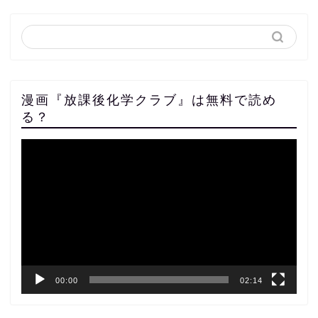
漫画『放課後化学クラブ』は無料で読め
る？
動
画
プ
レ
ー
ヤ
ー
00:00
02:14