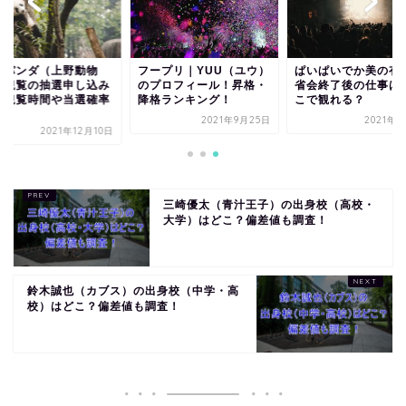
子パンダ（上野動物
フープリ｜YUU（ユウ）
ぱいぱいでか美の有
）観覧の抽選申し込み
のプロフィール！昇格・
省会終了後の仕事は
？観覧時間や当選確率
降格ランキング！
こで観れる？
.
2021年9月25日
2021年8
2021年12月10日
三崎優太（青汁王子）の出身校（高校・
大学）はどこ？偏差値も調査！
鈴木誠也（カブス）の出身校（中学・高
校）はどこ？偏差値も調査！