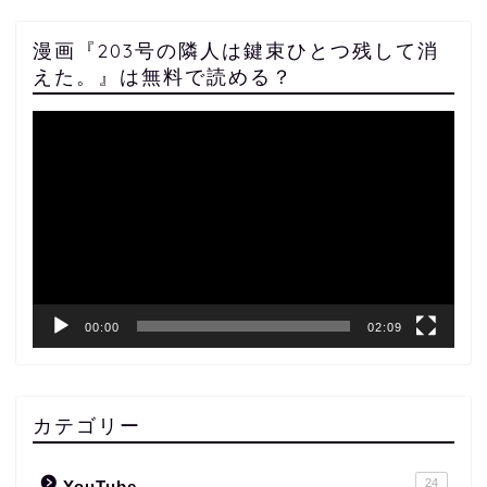
漫画『203号の隣人は鍵束ひとつ残して消
えた。』は無料で読める？
動
画
プ
レ
ー
ヤ
ー
00:00
02:09
カテゴリー
24
YouTube