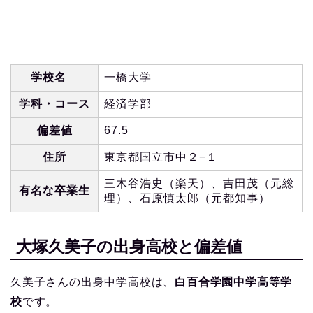
学校名
一橋大学
学科・コース
経済学部
偏差値
67.5
住所
東京都国立市中２−１
三木谷浩史（楽天）、吉田茂（元総
有名な卒業生
理）、石原慎太郎（元都知事）
大塚久美子の出身高校と偏差値
久美子さんの出身中学高校は、
白百合学園中学高等学
校
です。