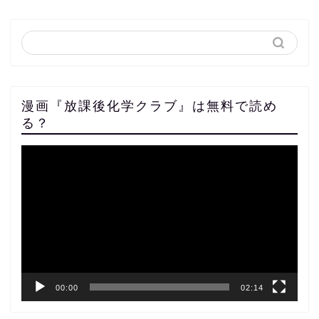
漫画『放課後化学クラブ』は無料で読め
る？
動
画
プ
レ
ー
ヤ
ー
00:00
02:14