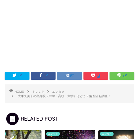
HOME
トレンド
エンタメ
大塚久美子の出身校（中学・高校・大学）はどこ？偏差値も調査！
RELATED POST
タメ
エンタメ
エンタメ