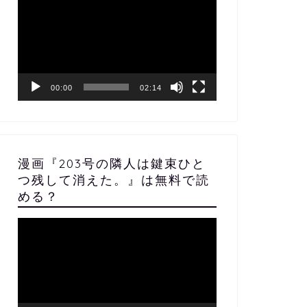
画
プ
レ
ー
ヤ
ー
00:00
02:14
漫画『203号の隣人は鍵束ひと
つ残して消えた。』は無料で読
める？
動
画
プ
レ
ー
ヤ