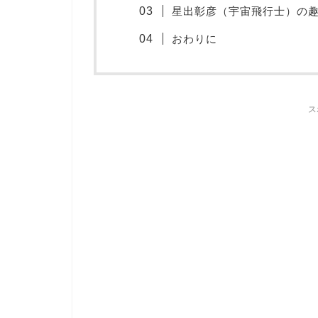
星出彰彦（宇宙飛行士）の
おわりに
ス