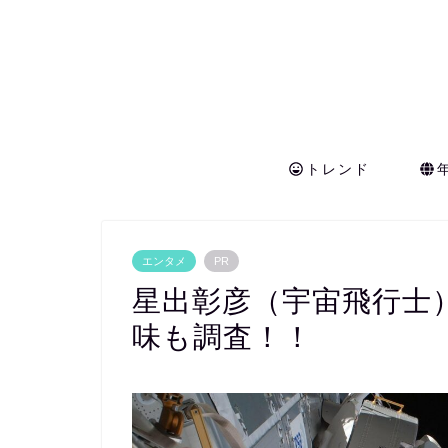
トレンド
エンタメ
PR
星出彰彦（宇宙飛行士
味も調査！！