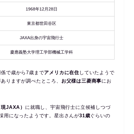
1968年12月28日
東京都世田谷区
JAXA出身の宇宙飛行士
慶應義塾大学理工学部機械工学科
係で歳から7歳まで
アメリカに在住
していたようで
がありますが調べたところ、
お父様は三菱商事
にお
現JAXA）
に就職し、宇宙飛行士に立候補しつづ
採用になったようです。星出さんが
31歳
ぐらいの