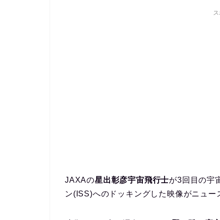
ス
JAXAの
星出彰彦宇宙飛行士
が3回目の宇
ン(ISS)へのドッキングした映像がニュ