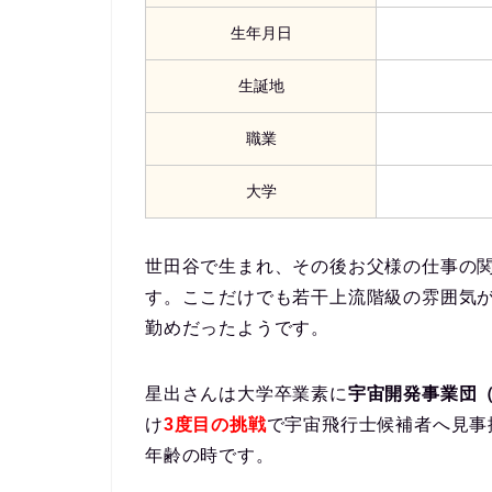
生年月日
生誕地
職業
大学
世田谷で生まれ、その後お父様の仕事の関
す。ここだけでも若干上流階級の雰囲気
勤めだったようです。
星出さんは大学卒業素に
宇宙開発事業団（
け
3度目の挑戦
で宇宙飛行士候補者へ見事
年齢の時です。