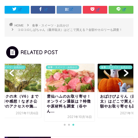
HOME
食事・スイーツ・お出かけ
コロコロしばちゃん（藤井聡太）はどこで買える？金額やカロリーも調査！
RELATED POST
・スイーツ・お出かけ
食事・スイーツ・お出かけ
食事・スイーツ・お出かけ
イロクの木（V6）まで
雲仙ハムのお取り寄せ！
おばけぴよりん（藤
道順や感想！なぎさ公
オンライン通販は？特徴
太）はどこで買える
までのアクセスや施...
や原材料も調査（谷や
額やお取り寄せも調
ん...
2021年11月6日
2021年10
2021年10月16日