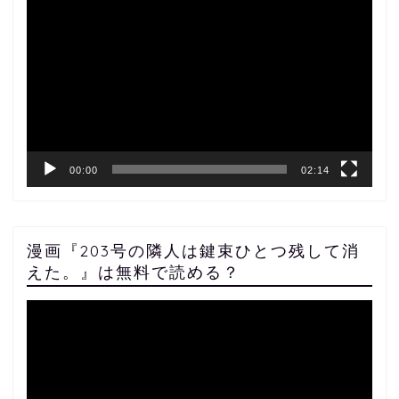
画
プ
レ
ー
ヤ
ー
00:00
02:14
漫画『203号の隣人は鍵束ひとつ残して消
えた。』は無料で読める？
動
画
プ
レ
ー