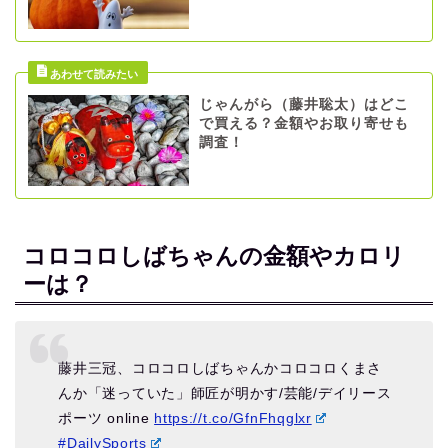
じゃんがら（藤井聡太）はどこ
で買える？金額やお取り寄せも
調査！
コロコロしばちゃんの金額やカロリ
ーは？
藤井三冠、コロコロしばちゃんかコロコロくまさ
んか「迷っていた」師匠が明かす/芸能/デイリース
ポーツ online
https://t.co/GfnFhqglxr
#DailySports