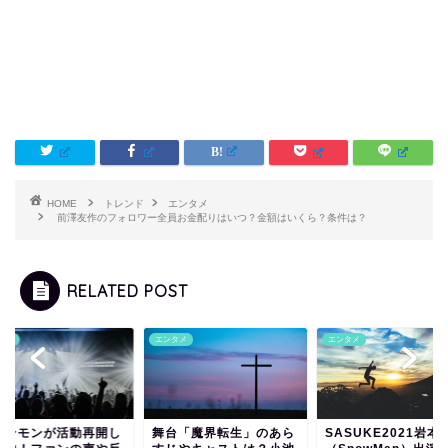
HOME
トレンド
エンタメ
前澤友作のフォロワー全員お金配りはいつ？金額はいくら？条件は？
RELATED POST
タメ
エンタメ
エンタメ
ァンモンが活動再開し
舞台「魔界転生」のあら
SASUKE2021岩本