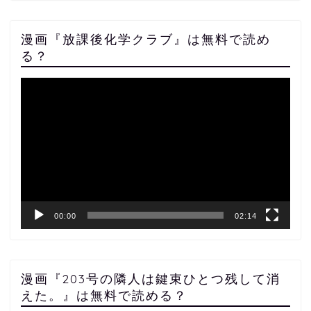
漫画『放課後化学クラブ』は無料で読め
る？
動
画
プ
レ
ー
ヤ
ー
00:00
02:14
漫画『203号の隣人は鍵束ひとつ残して消
えた。』は無料で読める？