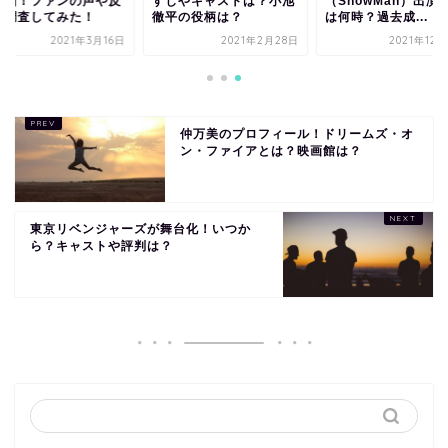
理由！ファンの声や反
すじやキャストは？小池
（SnowMan）出演
を調査してみた！
徹平の役柄は？
は何時？過去成...
2021年3月16日
2021年2月28日
2021年12
仲万美のプロフィール！ドリームズ・オ
ン・ファイアとは？映画館は？
東京リベンジャーズが舞台化！いつか
ら？キャストや評判は？